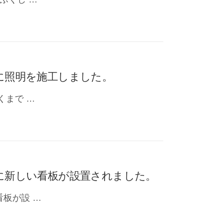
）に照明を施工しました。
くまで …
）に新しい看板が設置されました。
看板が設 …