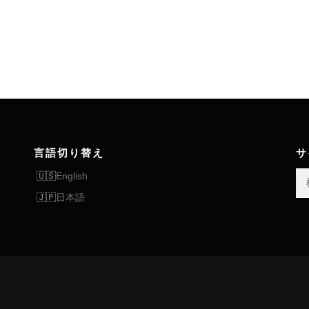
言語切り替え
サ
検
English
索:
日本語