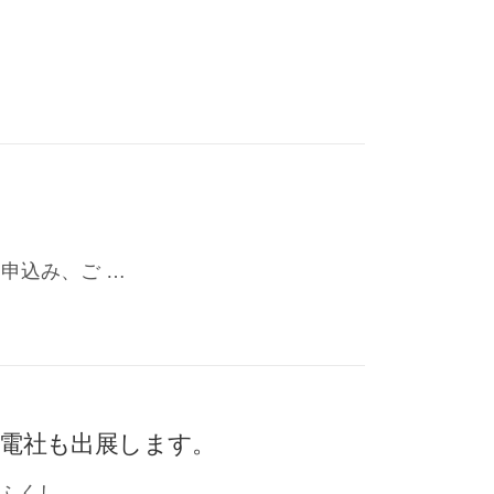
申込み、ご …
誠電社も出展します。
ふくし …