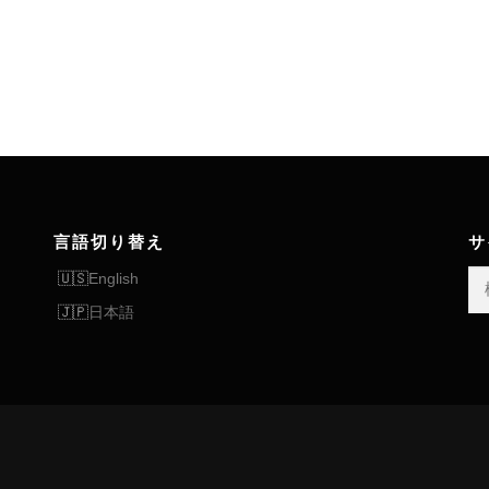
言語切り替え
サ
検
English
索:
日本語