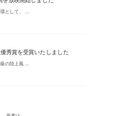
環として、 …
生優秀賞を受賞いたしました
級の陸上風 …
 平素は …