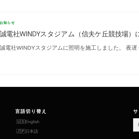
お知らせ
誠電社WINDYスタジアム（信夫ケ丘競技場
誠電社WINDYスタジアムに照明を施工しました。 夜遅
言語切り替え
サ
検
English
索:
日本語