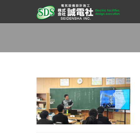
コ
ン
テ
ン
ツ
へ
ス
キ
ッ
プ