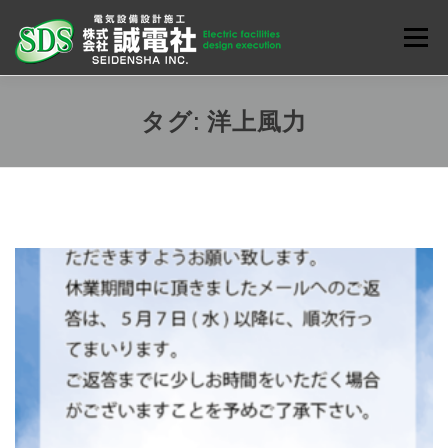
コ
ン
メニュ
テ
ン
お知らせ
会社案内
業務内容
ENGLISH
ツ
タグ:
洋上風力
へ
ス
キ
ッ
プ