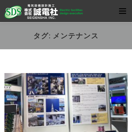
コ
ン
メニュ
テ
ン
お知らせ
会社案内
業務内容
ENGLISH
ツ
タグ:
メンテナンス
へ
ス
キ
ッ
プ