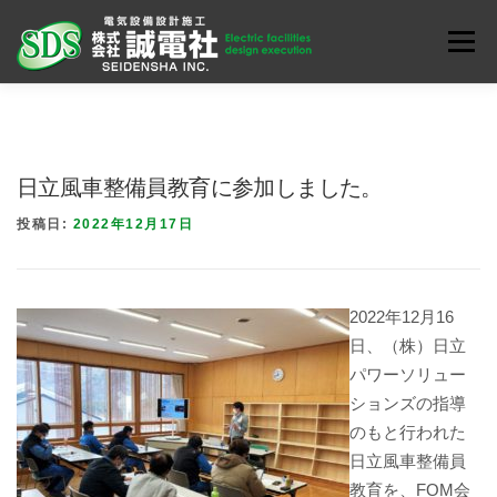
コ
ン
メニュ
テ
ン
お知らせ
会社案内
業務内容
ENGLISH
ツ
へ
日立風車整備員教育に参加しました。
ス
キ
投稿日:
2022年12月17日
ッ
プ
2022年12月16
日、（株）日立
パワーソリュー
ションズの指導
のもと行われた
日立風車整備員
教育を、FOM会