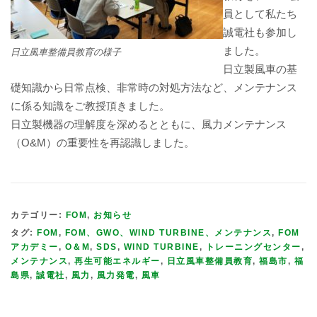
員として私たち
誠電社も参加し
ました。
日立風車整備員教育の様子
日立製風車の基
礎知識から日常点検、非常時の対処方法など、メンテナンス
に係る知識をご教授頂きました。
日立製機器の理解度を深めるとともに、風力メンテナンス
（O&M）の重要性を再認識しました。
カテゴリー:
FOM
,
お知らせ
タグ:
FOM
,
FOM、GWO、WIND TURBINE、メンテナンス
,
FOM
アカデミー
,
O＆M
,
SDS
,
WIND TURBINE
,
トレーニングセンター
,
メンテナンス
,
再生可能エネルギー
,
日立風車整備員教育
,
福島市
,
福
島県
,
誠電社
,
風力
,
風力発電
,
風車