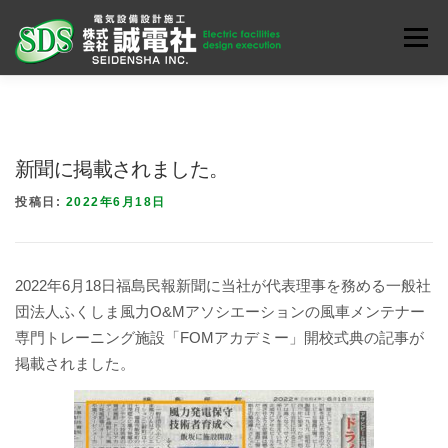
コ
ン
メニュ
テ
ン
お知らせ
会社案内
業務内容
ENGLISH
ツ
へ
新聞に掲載されました。
ス
キ
投稿日:
2022年6月18日
ッ
プ
2022年6月18日福島民報新聞に当社が代表理事を務める一般社
団法人ふくしま風力O&Mアソシエーションの風車メンテナー
専門トレーニング施設「FOMアカデミー」開校式典の記事が
掲載されました。