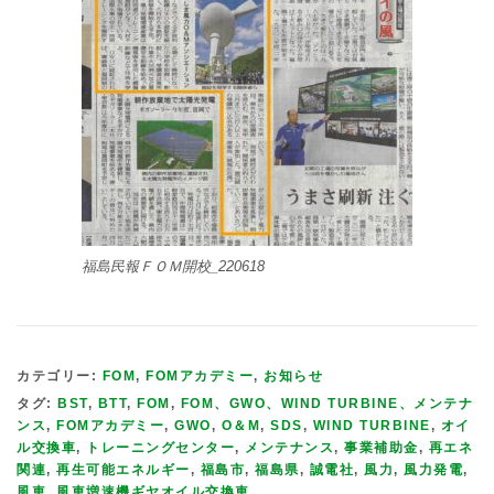
福島民報ＦＯＭ開校_220618
カテゴリー:
FOM
,
FOMアカデミー
,
お知らせ
タグ:
BST
,
BTT
,
FOM
,
FOM、GWO、WIND TURBINE、メンテナ
ンス
,
FOMアカデミー
,
GWO
,
O＆M
,
SDS
,
WIND TURBINE
,
オイ
ル交換車
,
トレーニングセンター
,
メンテナンス
,
事業補助金
,
再エネ
関連
,
再生可能エネルギー
,
福島市
,
福島県
,
誠電社
,
風力
,
風力発電
,
風車
,
風車増速機ギヤオイル交換車