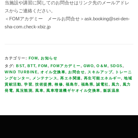
当施設や講習に関してのお問合せはリンク先のメールアドレ
スからご連絡ください。
＜FOMアカデミー メールお問合せ＞ask.booking@sei-den-
sha-com.check-xbiz.jp
カテゴリー:
FOM
,
お知らせ
タグ:
BST
,
BTT
,
FOM
,
FOMアカデミー
,
GWO
,
O＆M
,
SDGS
,
WIND TURBINE
,
オイル交換車
,
お問合せ
,
スキルアップ
,
トレーニ
ングセンター
,
メンテナンス
,
再エネ関連
,
再生可能エネルギー
,
地域
貢献活動
,
学習
,
技術提携
,
検修
,
福島市
,
福島県
,
誠電社
,
風力
,
風力
発電
,
風況観測
,
風車
,
風車増速機ギヤオイル交換車
,
飯坂温泉