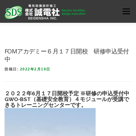
コ
ン
メニュ
テ
ン
お知らせ
会社案内
業務内容
ENGLISH
ツ
へ
FOMアカデミー６月１７日開校 研修申込受付
ス
中
キ
ッ
投稿日:
2022年2月19日
プ
２０２２年6月１７日開校予定 ※研修の申込受付中
GWO‐BST（基礎安全教育）４モジュールが受講で
きるトレーニングセンターです。